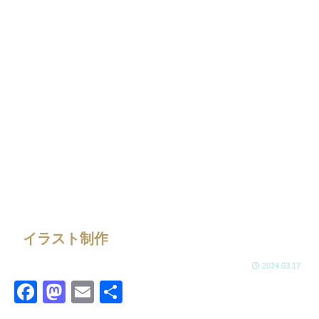
イラスト制作
2024.03.17
F
M
E
共
a
a
m
有