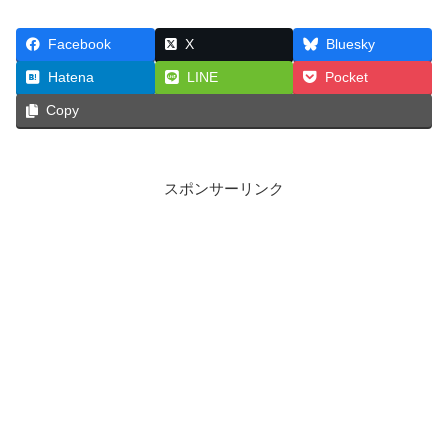
c
st
ail
Facebook
X
Bluesky
e
o
Hatena
LINE
Pocket
b
d
Copy
o
o
o
n
k
スポンサーリンク