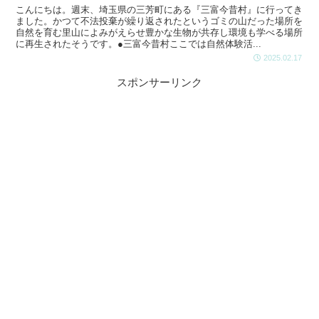
こんにちは。週末、埼玉県の三芳町にある『三富今昔村』に行ってき
ました。かつて不法投棄が繰り返されたというゴミの山だった場所を
自然を育む里山によみがえらせ豊かな生物が共存し環境も学べる場所
に再生されたそうです。●三富今昔村ここでは自然体験活...
2025.02.17
スポンサーリンク