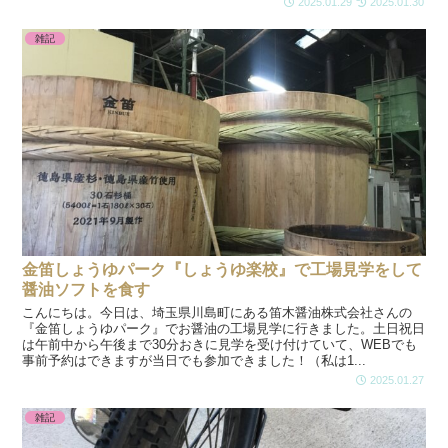
2025.01.29
2025.01.30
雑記
金笛しょうゆパーク『しょうゆ楽校』で工場見学をして
醤油ソフトを食す
こんにちは。今日は、埼玉県川島町にある笛木醤油株式会社さんの
『金笛しょうゆパーク』でお醤油の工場見学に行きました。土日祝日
は午前中から午後まで30分おきに見学を受け付けていて、WEBでも
事前予約はできますが当日でも参加できました！（私は1...
2025.01.27
雑記