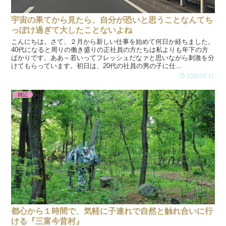
宇宙の果てから見たら、自分が恐いと思うことなんてち
っぽけ過ぎて大したことないよね
こんにちは。さて、２月から新しい仕事を始めて何日か経ちました。
40代になると周りの働き盛りの正社員の方たちは私よりも年下の方
ばかりです。ああ～若いってフレッシュだなァと思いながら刺激を分
けてもらっています。初日は、20代の社員の男の子に仕...
2025.02.17
雑記
都心から１時間で、気軽に子連れで自然と触れ合いに行
ける『三富今昔村』