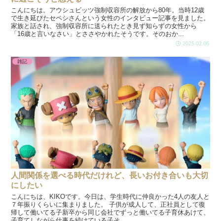
こんにちは。アウシュビッツ強制収容所の解放から80年。当時12歳
で生き延びたセペシさんという女性のインタビュー記事を見ました。
家族と話され、強制収容所に送られたとき見ず知らずの女性から
「16歳と言いなさい」とささやかれたそうです。そのおか...
2025.02.06
雑記
人間関係を選べる時代だけれど、長いお付き合いも大切
にしたい
こんにちは、KIKOです。今日は、学生時代に仲良かった4人の友人と
７年振りくらいに集まりました。 子供が成人して、正社員として復
帰して働いてる子新卒から同じ会社でずっと働いてる子育休あけて、
子育てしながら仕事を続けている子そ...