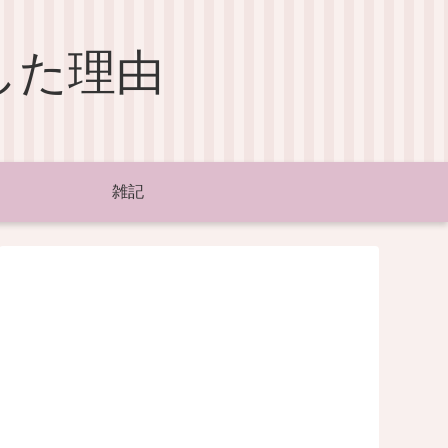
した理由
雑記